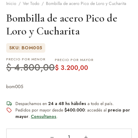
Inicio
/
Ver Todo
/
Bombilla de acero Pico de Loro y Cucharita
de Asado y vino
Bombilla de acero Pico de
Loro y Cucharita
eteras y accesorios
SKU: BOM005
PRECIO POR MENOR
PRECIO POR MAYOR
$
4.800,00
$
3.200,00
bom005
Despachamos en
24 a 48 hs hábiles
a todo el país.
Pedidos por mayor desde
$400.000
: accedés al
precio por
mayor
.
Consultanos
.