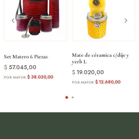
Mate de céramica c/dije y
Set Matero 6 Piezas
yerb L
$
57.045,00
$
19.020,00
$
38.030,00
$
12.680,00