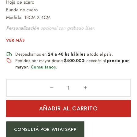
Hoja de acero
Funda de cuero
Medida: 18CM X 4CM
Personalización
opcional con grabado láser.
Un detalle permanente, resistente al desgaste y al paso del
VER MÁS
tiempo.
Despachamos en
24 a 48 hs hábiles
a todo el país.
Ideal para:
Pedidos por mayor desde
$400.000
: accedés al
precio por
mayor
.
Consultanos
.
Regalos empresariales.
Día del Padre.
Cumpleaños.
Eventos corporativos.
AÑADIR AL CARRITO
Un obsequio útil, distinguido y con identidad argentina.
CONSULTÁ POR WHATSAPP