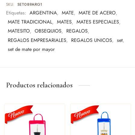
Regalo empresarial
SKU:
SET089ARG1
Uso personal
Etiquetas:
ARGENTINA
,
MATE
,
MATE DE ACERO
,
Eventos especiales
MATE TRADICIONAL
,
MATES
,
MATES ESPECIALES
,
Amantes del mate
MATESITO
,
OBSEQUIOS
,
REGALOS
,
Una pieza pensada para quienes valoran los detalles y la
REGALOS EMPRESARIALES
,
REGALOS UNICOS
,
set
,
tradición.
set de mate por mayor
Productos relacionados