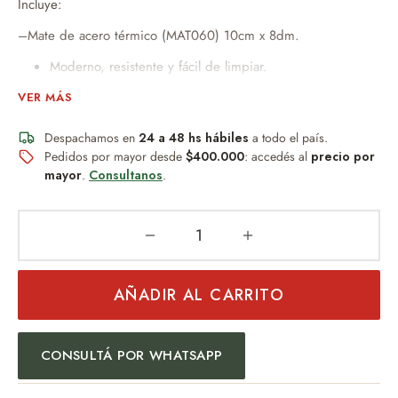
Incluye:
–Mate de acero térmico (MAT060) 10cm x 8dm.
Moderno, resistente y fácil de limpiar.
No absorbe sabor ni humedad.
VER MÁS
Perfecto para uso diario.
Despachamos en
Diseño práctico y duradero.
24 a 48 hs hábiles
a todo el país.
Pedidos por mayor desde
$400.000
: accedés al
precio por
Ideal para quienes buscan funcionalidad sin
mayor
.
Consultanos
.
mantenimiento.
–Bombilla Niquelada de resorte (bom154)
–Caja con ventana especial Argentina 16cm x 10cm x 10cm.
(ventana)12cm x 6cm.
AÑADIR AL CARRITO
Un obsequio distinguido que combina diseño, practicidad y
buen gusto.
CONSULTÁ POR WHATSAPP
Ideal para: