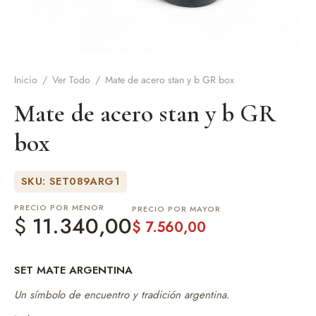
de Asado y vino
eteras y accesorios
Inicio
/
Ver Todo
/
Mate de acero stan y b GR box
Mate de acero stan y b GR
box
SKU: SET089ARG1
PRECIO POR MENOR
PRECIO POR MAYOR
$
11.340,00
$
7.560,00
SET MATE ARGENTINA
Un símbolo de encuentro y tradición argentina.