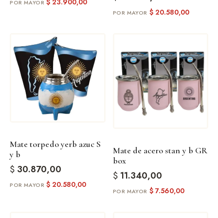
$
23.900,00
$
20.580,00
Mate torpedo yerb azuc S
Mate de acero stan y b GR
y b
box
$
30.870,00
$
11.340,00
$
20.580,00
$
7.560,00