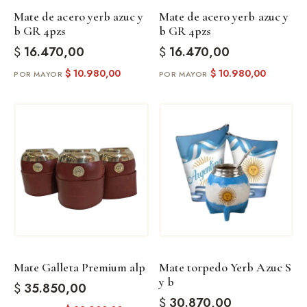
Mate de acero yerb azuc y
Mate de acero yerb azuc y
b GR 4pzs
b GR 4pzs
$
16.470,00
$
16.470,00
$
10.980,00
$
10.980,00
Mate Galleta Premium alp
Mate torpedo Yerb Azuc S
y b
$
35.850,00
$
30.870,00