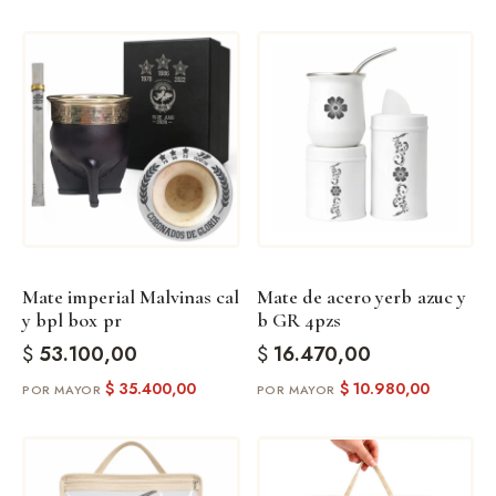
Mate imperial Malvinas cal
Mate de acero yerb azuc y
y bpl box pr
b GR 4pzs
$
53.100,00
$
16.470,00
$
35.400,00
$
10.980,00