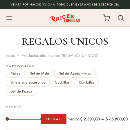
VENTA POR MAYOR
ENVÍOS A TODO EL PAÍS
+25 AÑOS DE EXPERIENCIA
Back
Back
REGALOS UNICOS
ODUCTOS
ALOS EMPRESARIALES
Inicio
/
Productos etiquetados “REGALOS UNICOS”
de Mate
todo
CATEGORÍAS
Mates
Set de Mate
Set de Asado y vino
es
onalizados
Billeteras y accesorios
Cuchillos
Bombillas
Set de Picada
illas
 de escritorio y cajas
PRECIO
illos
los de fin de año
Precio:
$ 2.500,00
—
$ 65.800,00
FILTRAR
P
P
os y Mochilas
m
m