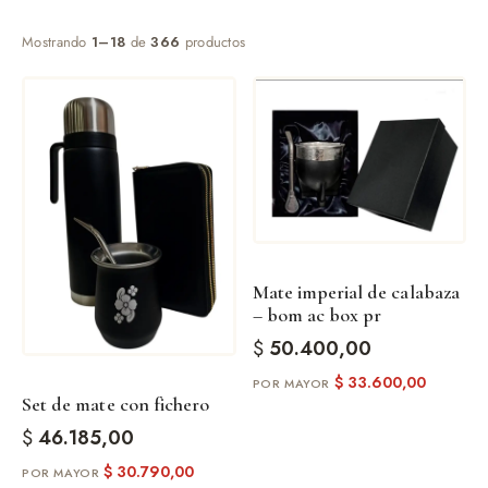
Mostrando
1–18
de
366
productos
de Asado y vino
eteras y accesorios
Mate imperial de calabaza
– bom ac box pr
$
50.400,00
$
33.600,00
Set de mate con fichero
$
46.185,00
$
30.790,00