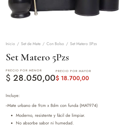
de Asado y vino
eteras y accesorios
Inicio
/
Set de Mate
/
Con Bolso
/
Set Matero 5Pzs
Set Matero 5Pzs
PRECIO POR MENOR
PRECIO POR MAYOR
$
28.050,00
$
18.700,00
Incluye:
--Mate urbano de 9cm x 8dm con funda (MAT974)
Moderno, resistente y fácil de limpiar.
No absorbe sabor ni humedad.