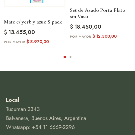
Uso personal
Set de Asado Porta Plato
Eventos especiales
sin Vaso
Amantes del mate
Mate c/ yerb y azuc S pack
$
18.450,00
$
13.455,00
$
12.300,00
$
8.970,00
Local
Tucuman 2343
Balvanera, Buenos Aires, Argentina
Whatsapp: +54 11 6669-2296