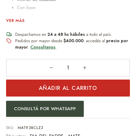
Con base.
Mide 12cm x 10dm.
VER MÁS
Moderno, resistente y fácil de limpiar.
Perfecto para uso diario.
Despachamos en
24 a 48 hs hábiles
a todo el país.
Diseño práctico y duradero.
Pedidos por mayor desde
$400.000
: accedés al
precio por
mayor
.
Consultanos
.
Forrado con simil carpincho.
Peso: 150GR
Un obsequio distinguido que combina diseño, practicidad y
buen gusto.
AÑADIR AL CARRITO
Ideal para:
Regalo empresarial
CONSULTÁ POR WHATSAPP
Uso personal
Eventos especiales
Amantes del mate
SKU:
MAT938CLZ3