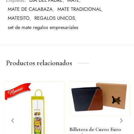
Etiquetas:
DIA DEL PADRE
,
MATE
,
Una pieza pensada para quienes valoran los detalles y la
tradición.
MATE DE CALABAZA
,
MATE TRADICIONAL
,
MATESITO
,
REGALOS UNICOS
,
set de mate regalos empresariales
Productos relacionados
Billetera de Cuero Euro