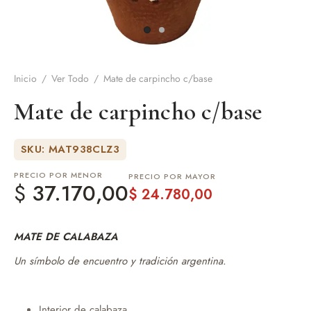
de Asado y vino
eteras y accesorios
Inicio
/
Ver Todo
/
Mate de carpincho c/base
Mate de carpincho c/base
SKU: MAT938CLZ3
PRECIO POR MENOR
PRECIO POR MAYOR
$
37.170,00
$
24.780,00
MATE DE CALABAZA
Un símbolo de encuentro y tradición argentina.
Interior de calabaza