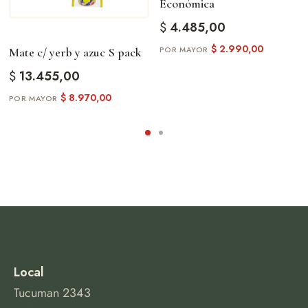
Económica
$
4.485,00
$
2.990,00
Mate c/ yerb y azuc S pack
$
13.455,00
$
8.970,00
Local
Tucuman 2343