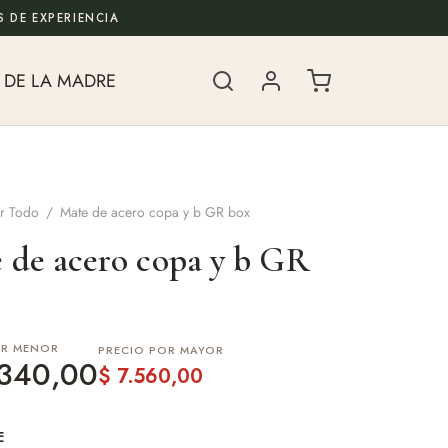
 DE EXPERIENCIA
 DE LA MADRE
r Todo
/
Mate de acero copa y b GR box
 de acero copa y b GR
OR MENOR
PRECIO POR MAYOR
340,00
$
7.560,00
E