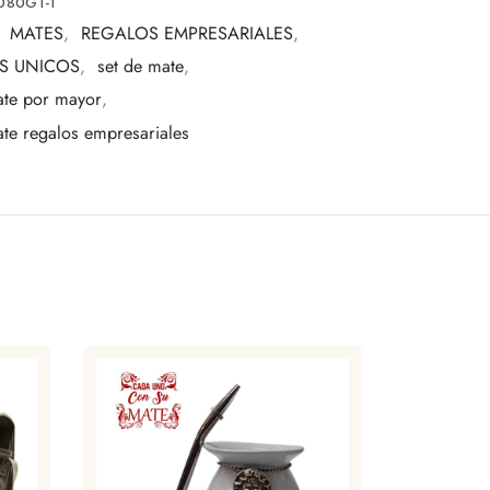
080G1-1
s del mate
:
MATES
,
REGALOS EMPRESARIALES
,
pensada para quienes valoran los detalles y la
S UNICOS
,
set de mate
,
ate por mayor
,
ate regalos empresariales