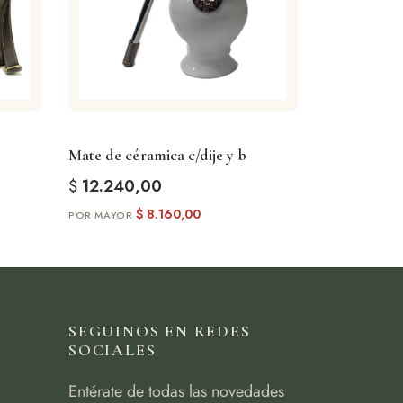
Mate de céramica c/dije y b
$
12.240,00
$
8.160,00
SEGUINOS EN REDES
SOCIALES
Entérate de todas las novedades