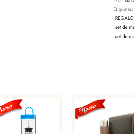
SKU:
MAT
Amante
Etiquetas
Una pieza 
REGALO
tradición.
set de m
set de m