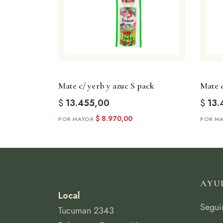
Mate c/ yerb y azuc S pack
Mate c
$
13.455,00
$
13.
$
8.970,00
AYU
Local
Segui
Tucuman 2343