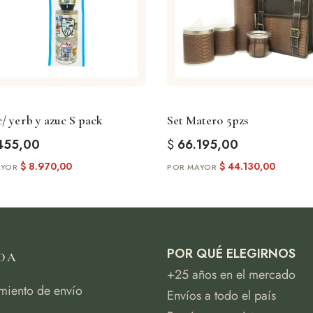
/ yerb y azuc S pack
Set Matero 5pzs
455,00
$
66.195,00
$
8.970,00
$
44.130,00
POR QUÉ ELEGIRNOS
DA
+25 años en el mercado
miento de envío
Envíos a todo el país