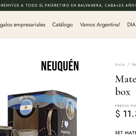
OR
ENVÍOS A TODO EL PAÍS
RETIRO EN BALVANERA, CABA
+25 AÑOS
galos empresariales
Catálogo
Vamos Argentina!
DIA
Inicio
/
Ve
Mate
box
PRECIO P
$
11.
SET MAT