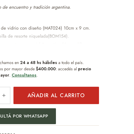
 de encuentro y tradición argentina.
 de vidrio con diseño (MAT024) 10cm x 9 cm.
illa de resorte niquelada(BOM154).
 con ventana especial Argentina 16cm x 10cm x
. (ventana)12cm x 6cm.
chamos en
24 a 48 hs hábiles
a todo el país.
o distinguido que combina diseño, practicidad y
os por mayor desde
$400.000
: accedés al
precio
o.
ayor
.
Consultanos
.
d de personalización con grabado Laser.
AÑADIR AL CARRITO
d de personalización con DTFUV.
a:
ULTÁ POR WHATSAPP
empresarial
sonal
 especiales