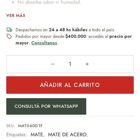
No absorbe sabor ni humedad.
Perfecto para uso diario.
VER MÁS
Diseño práctico y duradero.
Ideal para quienes buscan funcionalidad sin
Despachamos en
24 a 48 hs hábiles
a todo el país.
mantenimiento.
Pedidos por mayor desde
$400.000
: accedés al
precio por
mayor
.
Consultanos
.
Diseños con
DTFUV
, variedad de colores y opciones.
Perfecto para personas divertidas y amantes del color.
Consultanos para diseños de tu provincia o localidad.
AÑADIR AL CARRITO
CONSULTÁ POR WHATSAPP
SKU:
MAT060DTF
Etiquetas:
MATE
,
MATE DE ACERO
,