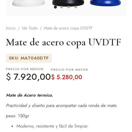
de Asado y vino
Inicio
/
Ver Todo
/
Mate de acero copa UVDTF
eteras y accesorios
Mate de acero copa UVDTF
SKU: MAT060DTF
PRECIO POR MENOR
PRECIO POR MAYOR
$
7.920,00
$
5.280,00
Mate de Acero termico.
Practicidad y diseño para acompañar cada ronda de mate.
peso: 150gr
Moderno, resistente y fácil de limpiar.