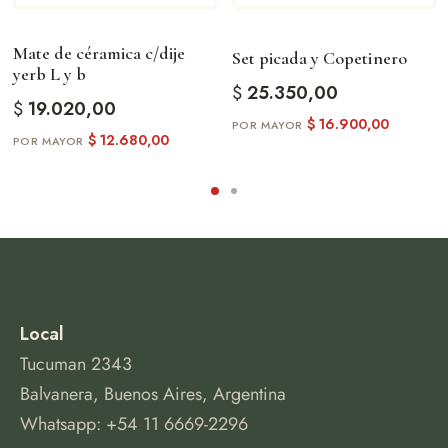
Mate de céramica c/dije
Set picada y Copetinero
yerb L y b
$
25.350,00
$
19.020,00
$
16.900,00
$
12.680,00
Local
Tucuman 2343
Balvanera, Buenos Aires, Argentina
Whatsapp: +54 11 6669-2296