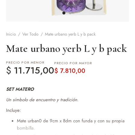
de Asado y vino
eteras y accesorios
Inicio
/
Ver Todo
/
Mate urbano yerb L y b pack
Mate urbano yerb L y b pack
PRECIO POR MENOR
PRECIO POR MAYOR
$
11.715,00
$
7.810,00
SET MATERO
Un símbolo de encuentro y tradición.
Incluye:
Mate urban0 de 9cm x 8dm con funda y con su propia
bombilla.