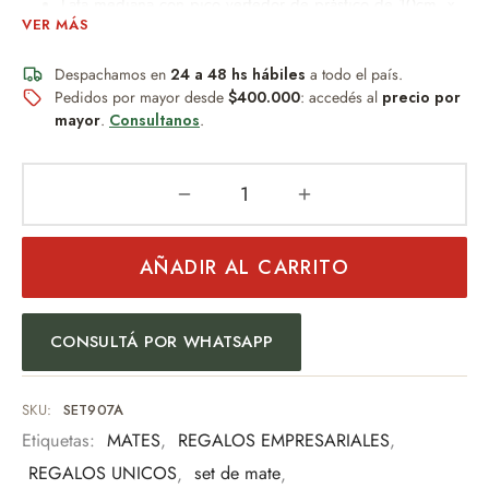
Lata mediana con pico vertedor de prástico de 10cm x
VER MÁS
8dm con funda.
Bolsa transportadora de plástico 17cm x 32cm.
Despachamos en
24 a 48 hs hábiles
a todo el país.
Pedidos por mayor desde
$400.000
: accedés al
precio por
Un obsequio distinguido que combina diseño, practicidad y
mayor
.
Consultanos
.
buen gusto.
Ideal para:
Regalo empresarial
Uso personal
AÑADIR AL CARRITO
Eventos especiales
Amantes del mate
Una pieza pensada para quienes valoran los detalles y la
CONSULTÁ POR WHATSAPP
tradición.
SKU:
SET907A
Etiquetas:
MATES
,
REGALOS EMPRESARIALES
,
REGALOS UNICOS
,
set de mate
,