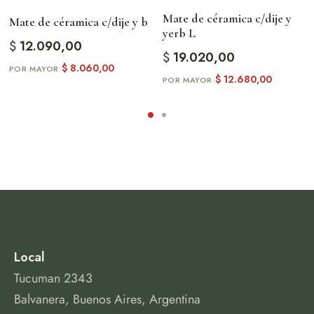
Mate de céramica c/dije y
Mate de céramica c/dije y b
yerb L
$
12.090,00
$
19.020,00
$
8.060,00
$
12.680,00
Local
Tucuman 2343
Balvanera, Buenos Aires, Argentina