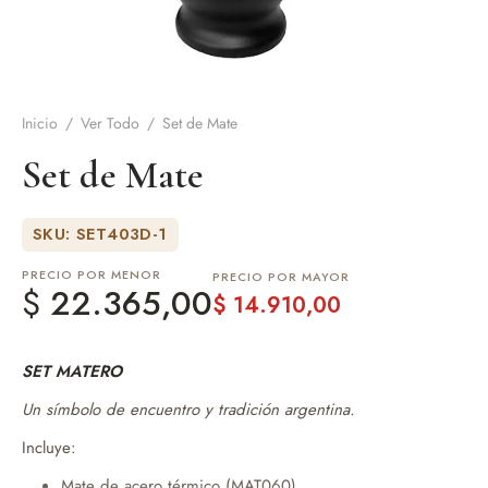
de Asado y vino
eteras y accesorios
Inicio
/
Ver Todo
/
Set de Mate
Set de Mate
SKU: SET403D-1
PRECIO POR MENOR
PRECIO POR MAYOR
$
22.365,00
$
14.910,00
SET MATERO
Un símbolo de encuentro y tradición argentina.
Incluye:
Mate de acero térmico (MAT060).