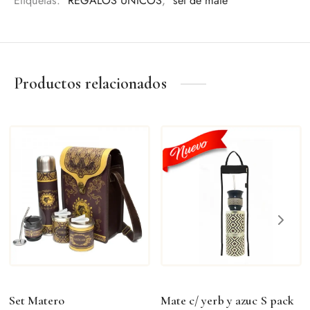
Etiquetas:
REGALOS UNICOS
,
set de mate
Una pieza pensada para quienes valoran los detalles y la
tradición.
Productos relacionados
Set Matero
Mate c/ yerb y azuc S pack