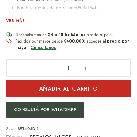
Bombilla niquelada de resorte(BOM154).
Lata grande con pico vertedor de plástico de 14cm x
VER MÁS
8dm.
Lata mediana con pico vertedor de plástico de 10cm x
Despachamos en
24 a 48 hs hábiles
a todo el país.
8dm
Pedidos por mayor desde
$400.000
: accedés al
precio por
mayor
.
Consultanos
.
PESO:350GR
Posibilidad de personalización con grabado Laser
(consultar disponibilidad).
Un obsequio distinguido que combina diseño, practicidad y
AÑADIR AL CARRITO
buen gusto.
Ideal para:
CONSULTÁ POR WHATSAPP
Regalo empresarial
Uso personal
Eventos especiales
SKU:
SET403D-1
Amantes del mate