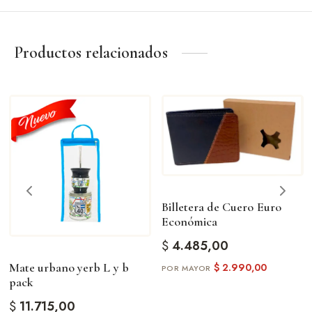
Productos relacionados
Billetera de Cuero Euro
Económica
$
4.485,00
Mate urbano yerb L y b
$
2.990,00
pack
$
11.715,00