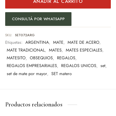
AÑADIR AL CARRITO
Moderno, resistente y fácil de limpiar.
Miden 13x 18cm x6cm
CONSULTÁ POR WHATSAPP
Miden 12,5 x 16cmx 6cm
PESO:300 gr
SKU:
SET072ARG
Etiquetas:
ARGENTINA
,
MATE
,
MATE DE ACERO
,
MATE TRADICIONAL
,
MATES
,
MATES ESPECIALES
,
MATESITO
,
OBSEQUIOS
,
REGALOS
,
REGALOS EMPRESARIALES
,
REGALOS UNICOS
,
set
,
set de mate por mayor
,
SET matero
Productos relacionados