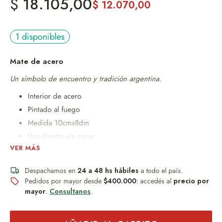
$
18.105,00
$
12.070,00
1 disponibles
Mate de acero
Un símbolo de encuentro y tradición argentina.
Interior de acero
Pintado al fuego
Medida 10cmx8dm
Uso directo sin curar
VER MÁS
Capacidad 150ml
Bombilla
Despachamos en
24 a 48 hs hábiles
a todo el país.
Pedidos por mayor desde
$400.000
: accedés al
precio por
--SET YERBERA Y AZUCARERA ARGENTINA
mayor
.
Consultanos
.
Dos sobres de cierre acolor
Plastificadas en su interior.