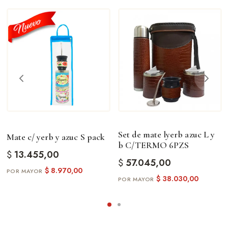
Set de mate lyerb azuc L y
Mate c/ yerb y azuc S pack
b C/TERMO 6PZS
$
13.455,00
$
57.045,00
$
8.970,00
$
38.030,00