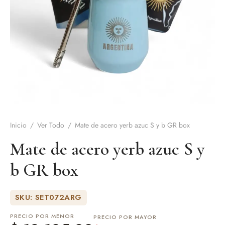
de Asado y vino
eteras y accesorios
Inicio
/
Ver Todo
/
Mate de acero yerb azuc S y b GR box
Mate de acero yerb azuc S y
b GR box
SKU: SET072ARG
PRECIO POR MENOR
PRECIO POR MAYOR