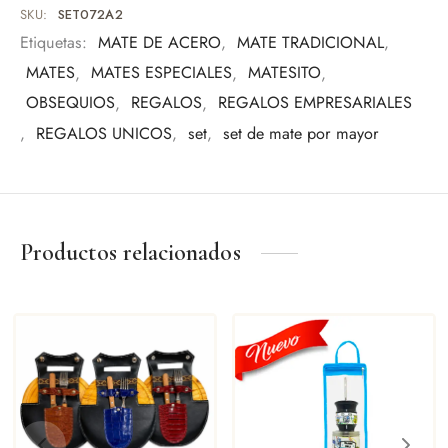
Regalo empresarial
SKU:
SET072A2
Uso personal
Etiquetas:
MATE DE ACERO
,
MATE TRADICIONAL
,
Eventos especiales
MATES
,
MATES ESPECIALES
,
MATESITO
,
Amantes del mate
OBSEQUIOS
,
REGALOS
,
REGALOS EMPRESARIALES
,
REGALOS UNICOS
,
set
,
set de mate por mayor
Una pieza pensada para quienes valoran los detalles y la
tradición.
Productos relacionados