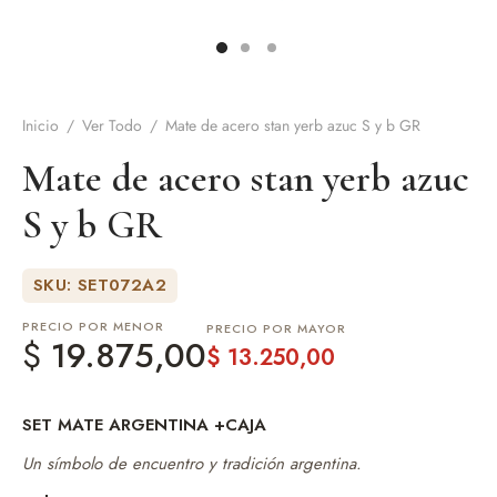
de Asado y vino
eteras y accesorios
Inicio
/
Ver Todo
/
Mate de acero stan yerb azuc S y b GR
Mate de acero stan yerb azuc
S y b GR
SKU: SET072A2
PRECIO POR MENOR
PRECIO POR MAYOR
$
19.875,00
$
13.250,00
SET MATE ARGENTINA +CAJA
Un símbolo de encuentro y tradición argentina.