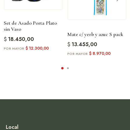
Set de Asado Porta Plato
sin Vaso
Mate c/ yerb y azuc S pack
$
18.450,00
$
13.455,00
$
12.300,00
$
8.970,00
Local