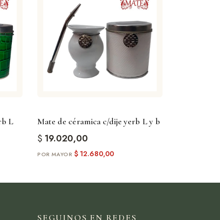
rb L
Mate de céramica c/dije yerb L y b
$
19.020,00
$
12.680,00
SEGUINOS EN REDES