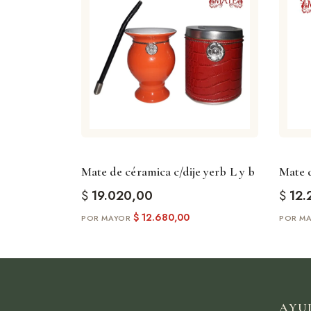
Mate de céramica c/dije yerb L y b
Mate d
$
19.020,00
$
12.
$
12.680,00
AYU