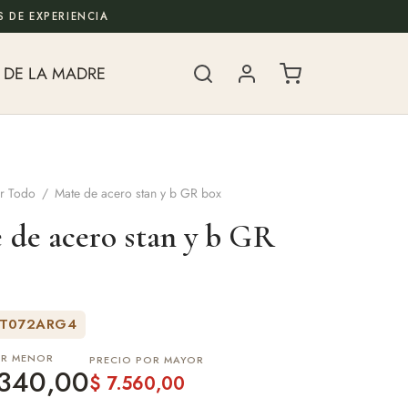
 DE EXPERIENCIA
 DE LA MADRE
r Todo
/
Mate de acero stan y b GR box
 de acero stan y b GR
ET072ARG4
OR MENOR
PRECIO POR MAYOR
340,00
$
7.560,00