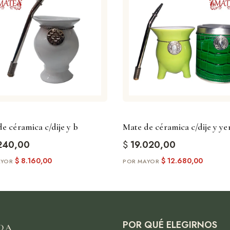
e céramica c/dije y b
Mate de céramica c/dije y ye
240,00
$
19.020,00
$
8.160,00
$
12.680,00
POR QUÉ ELEGIRNOS
DA