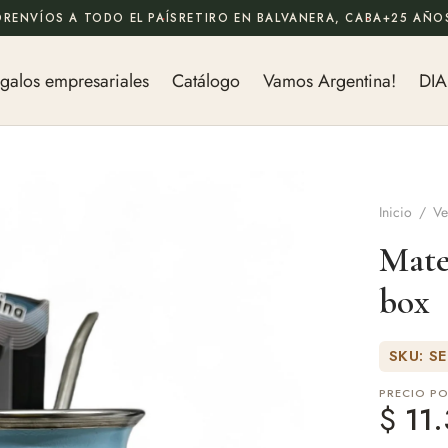
OR
ENVÍOS A TODO EL PAÍS
RETIRO EN BALVANERA, CABA
+25 AÑOS
galos empresariales
Catálogo
Vamos Argentina!
DIA
Inicio
/
Ve
Mate
box
SKU: S
PRECIO P
$
11.