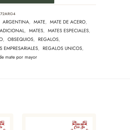
o distinguido que combina diseño, practicidad y
o.
072ARG4
a:
:
ARGENTINA
,
MATE
,
MATE DE ACERO
,
empresarial
RADICIONAL
,
MATES
,
MATES ESPECIALES
,
sonal
TO
,
OBSEQUIOS
,
REGALOS
,
 especiales
S EMPRESARIALES
,
REGALOS UNICOS
,
s del mate
 de mate por mayor
pensada para quienes valoran los detalles y la