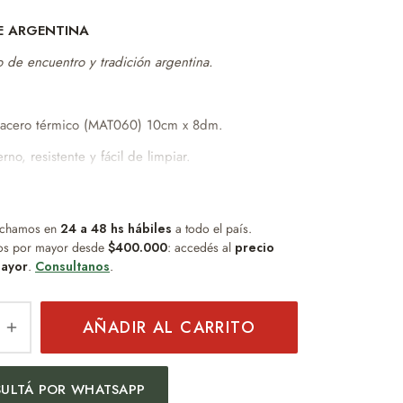
E ARGENTINA
 de encuentro y tradición argentina.
acero térmico (MAT060) 10cm x 8dm.
no, resistente y fácil de limpiar.
bsorbe sabor ni humedad.
cto para uso diario.
chamos en
ño práctico y duradero.
24 a 48 hs hábiles
a todo el país.
os por mayor desde
$400.000
: accedés al
precio
l para quienes buscan funcionalidad sin
ayor
.
Consultanos
.
enimiento.
 Niquelada de resorte (bom154)
AÑADIR AL CARRITO
 ventana especial Argentina 16cm x 10cm x 10cm.
12cm x 6cm.
ULTÁ POR WHATSAPP