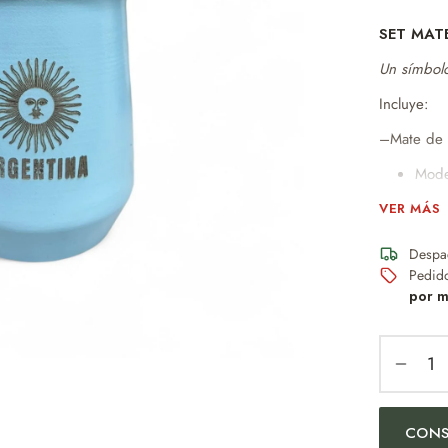
SET MAT
Un símbolo
Incluye:
–Mate de 
Moder
No a
VER MÁS
Perfe
Despa
Dise
Pedid
Idea
por m
mant
–Bombilla
–Caja con
(ventana)
CONS