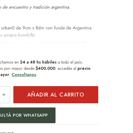
 de encuentro y tradición argentina.
 urban0 de 9cm x 8dm con funda de Argentina
su propia bombilla.
 mediana con pico vertedor de plástico de 10cm x
con funda de Argentina.
a transportadora de plástico 17cm x 32cm.
chamos en
24 a 48 hs hábiles
a todo el país.
os por mayor desde
$400.000
: accedés al
precio
o distinguido que combina diseño, practicidad y
ayor
.
Consultanos
.
o.
a:
AÑADIR AL CARRITO
empresarial
sonal
ULTÁ POR WHATSAPP
 especiales
s del mate