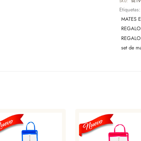
SKU:
SET9
Una pieza 
Etiquetas
tradición.
MATES E
REGALO
REGALO
set de 