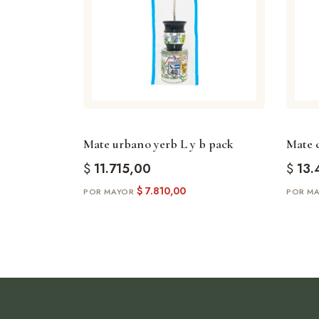
Mate urbano yerb L y b pack
Mate c
$
11.715,00
$
13.
$
7.810,00