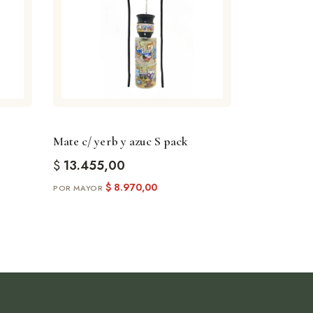
Mate c/ yerb y azuc S pack
$
13.455,00
$
8.970,00