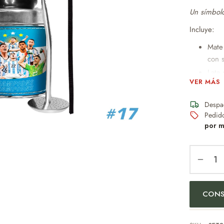
Un símbolo
Incluye:
Mate
con 
Lata
VER MÁS
8dm 
Bols
Despa
Pedid
Un obsequi
por m
buen gust
Ideal par
Regalo 
Uso per
CONS
Eventos
Amante