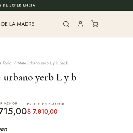
 DE EXPERIENCIA
 DE LA MADRE
r Todo
/
Mate urbano yerb L y b pack
 urbano yerb L y b
OR MENOR
PRECIO POR MAYOR
715,00
$
7.810,00
ERO