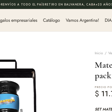
OR
ENVÍOS A TODO EL PAÍS
RETIRO EN BALVANERA, CABA
+25 AÑOS
galos empresariales
Catálogo
Vamos Argentina!
DIA
Inicio
/
Ve
Mate
pack
PRECIO P
$
11.
SET MAT