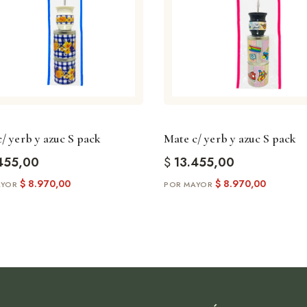
/ yerb y azuc S pack
Mate c/ yerb y azuc S pack
455,00
$
13.455,00
$
8.970,00
$
8.970,00