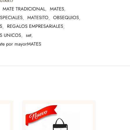
07AR17
pensada para quienes valoran los detalles y la
:
MATE TRADICIONAL
,
MATES
,
SPECIALES
,
MATESITO
,
OBSEQUIOS
,
S
,
REGALOS EMPRESARIALES
,
S UNICOS
,
set
,
mate por mayorMATES