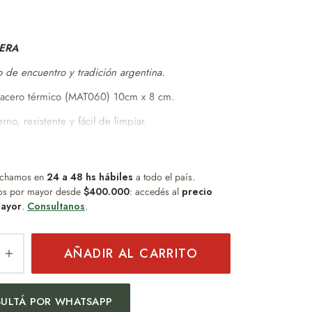
BERA
 de encuentro y tradición argentina.
acero térmico (MAT060) 10cm x 8 cm.
no, resistente y fácil de limpiar.
bsorbe sabor ni humedad.
cto para uso diario.
chamos en
ño práctico y duradero.
24 a 48 hs hábiles
a todo el país.
os por mayor desde
$400.000
: accedés al
precio
l para quienes buscan funcionalidad sin
ayor
.
Consultanos
.
enimiento.
ML
AÑADIR AL CARRITO
 con dome Argentina(bom042r)
ULTÁ POR WHATSAPP