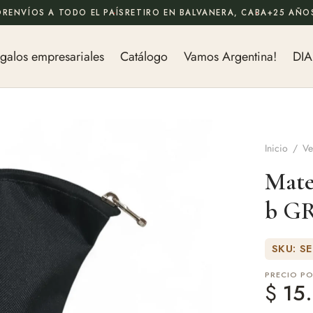
OR
ENVÍOS A TODO EL PAÍS
RETIRO EN BALVANERA, CABA
+25 AÑOS
galos empresariales
Catálogo
Vamos Argentina!
DIA
Inicio
/
Ve
Mate
b G
SKU: S
PRECIO P
$
15.