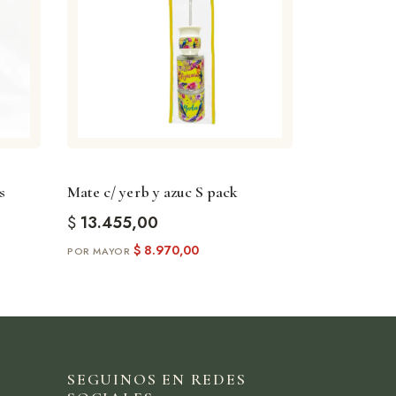
 especiales
s del mate
pensada para quienes valoran los detalles y la
s
Mate c/ yerb y azuc S pack
$
13.455,00
$
8.970,00
SEGUINOS EN REDES