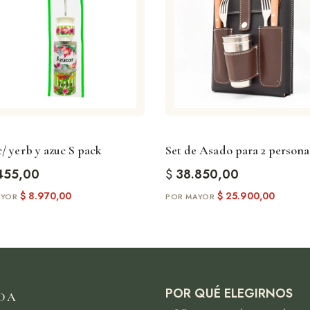
Eventos
Amante
Una pieza 
tradición.
/ yerb y azuc S pack
Set de Asado para 2 persona
455,00
$
38.850,00
$
8.970,00
$
25.900,00
POR QUÉ ELEGIRNOS
DA