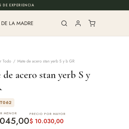
 DE EXPERIENCIA
 DE LA MADRE
r Todo
/
Mate de acero stan yerb S y b GR
 de acero stan yerb S y
R
ET062
OR MENOR
PRECIO POR MAYOR
045,00
$
10.030,00