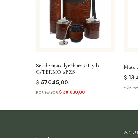
Set de mate lyerb azuc L y b
Mate c
C/TERMO 6PZS
$
13.
$
57.045,00
$
38.030,00
AYU