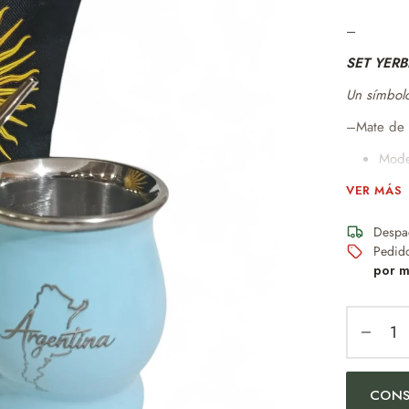
–
SET YER
Un símbolo
–Mate de 
Moder
No a
VER MÁS
Perfe
Despa
Dise
Pedid
Idea
por m
mant
150
–Bombilla
CONS