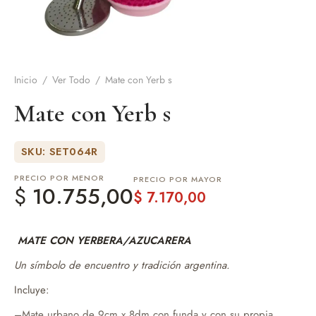
de Asado y vino
eteras y accesorios
Inicio
/
Ver Todo
/
Mate con Yerb s
Mate con Yerb s
SKU: SET064R
PRECIO POR MENOR
PRECIO POR MAYOR
$
10.755,00
$
7.170,00
MATE CON YERBERA/AZUCARERA
Un símbolo de encuentro y tradición argentina.
Incluye:
–Mate urbano de 9cm x 8dm con funda y con su propia