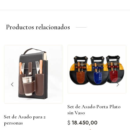
–Bombilla niquelada de resorte (bom154)
PESO: 200GR
Productos relacionados
Un obsequio distinguido que combina diseño, practicidad y
buen gusto.
Ideal para:
Regalo empresarial
Uso personal
Eventos especiales
Amantes del mate
Una pieza pensada para quienes valoran los detalles y la
tradición
Set de Asado Porta Plato
sin Vaso
Set de Asado para 2
$
18.450,00
personas