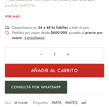
bombilla (MAT974).
No absorbe sabor ni humedad.
VER MÁS
Perfecto para uso diario.
Diseño práctico y novedoso.
Despachamos en
24 a 48 hs hábiles
a todo el país.
Pedidos por mayor desde
$400.000
: accedés al
precio por
Bombilla plato saca yerba de acero.
mayor
.
Consultanos
.
–Una bolsa de cierre (CIE003)
Miden 12,5cm en la parte superior del cierre x 16cm de
alto de un lado x 15cm del otro x 6 cm de base
Plastificadas en su interior.
AÑADIR AL CARRITO
Moderno, resistente y fácil de limpiar.
No absorbe humedad.
Perfecto para uso diario.
CONSULTÁ POR WHATSAPP
Diseño práctico y duradero.
Ideal para quienes buscan funcionalidad sin
Etiquetas:
MATE
,
MATES
,
set
SKU:
SET064R
mantenimiento.