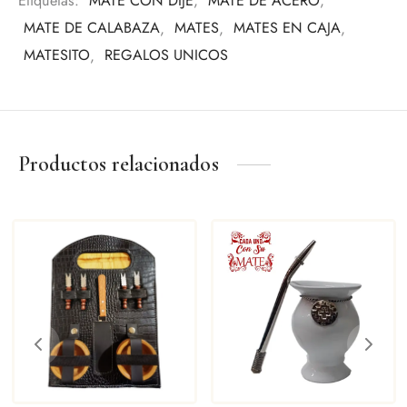
Etiquetas:
MATE CON DIJE
,
MATE DE ACERO
,
Regalo empresarial
Uso personal
MATE DE CALABAZA
,
MATES
,
MATES EN CAJA
,
Eventos especiales
MATESITO
,
REGALOS UNICOS
Amantes del mate
Productos relacionados