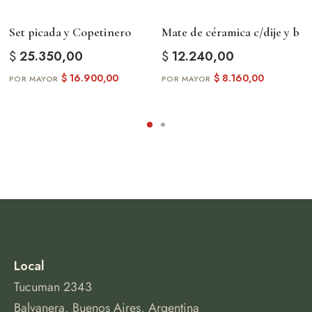
Set picada y Copetinero
Mate de céramica c/dije y b
$
25.350,00
$
12.240,00
$
16.900,00
$
8.160,00
Local
Tucuman 2343
Balvanera, Buenos Aires, Argentina