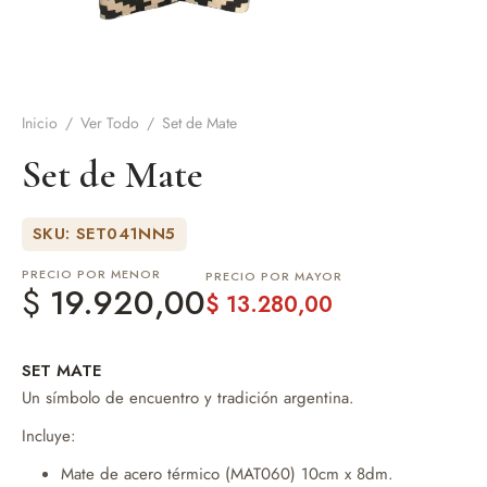
de Asado y vino
eteras y accesorios
Inicio
/
Ver Todo
/
Set de Mate
Set de Mate
SKU: SET041NN5
PRECIO POR MENOR
PRECIO POR MAYOR
$
19.920,00
$
13.280,00
SET MATE
Un símbolo de encuentro y tradición argentina.
Incluye:
Mate de acero térmico (MAT060) 10cm x 8dm.