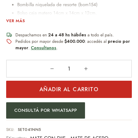
Bombilla niquelada de resorte (bom154)
Bolso caja matero 14cm x 14cm x 12cm.
VER MÁS
Peso.400gr
Despachamos en
24 a 48 hs hábiles
a todo el país.
Un obsequio distinguido que combina diseño, practicidad y
Pedidos por mayor desde
$400.000
: accedés al
precio por
buen gusto.
mayor
.
Consultanos
.
Posibilidad de personalización con DTFUV
Posibilidad de personalización con grabado Laser.
AÑADIR AL CARRITO
Un detalle permanente, resistente al desgaste y al paso del
tiempo.
Una pieza pensada para quienes valoran los detalles y la
CONSULTÁ POR WHATSAPP
tradición.
Ideal para:
SKU:
SET041NN5