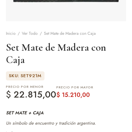
de Asado y vino
eteras y accesorios
Inicio
/
Ver Todo
/
Set Mate de Madera con Caja
Set Mate de Madera con
Caja
SKU: SET921M
PRECIO POR MENOR
PRECIO POR MAYOR
$
22.815,00
$
15.210,00
SET MATE + CAJA
Un símbolo de encuentro y tradición argentina.