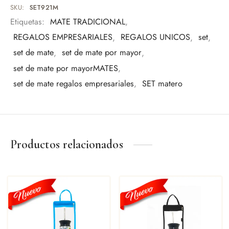
Amantes del mate
SKU:
SET921M
Etiquetas:
MATE TRADICIONAL
,
Una pieza pensada para quienes valoran los detalles y la
REGALOS EMPRESARIALES
,
REGALOS UNICOS
,
set
,
tradición.
set de mate
,
set de mate por mayor
,
Posibilidad de personalización con grabado Laser.
set de mate por mayorMATES
,
Posibilidad de personalización con DTFUV.
set de mate regalos empresariales
,
SET matero
Productos relacionados