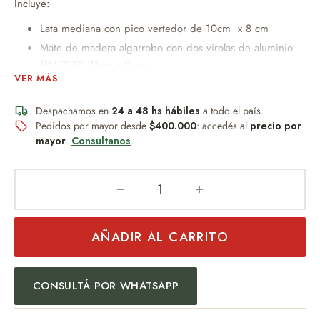
Incluye:
Lata mediana con pico vertedor de 10cm x 8 cm
Mate de madera algarrobo con dos virolas de aluminio
(MAT097) 11cm x 9 cm.
VER MÁS
Bombilla chata (bom266)
Caja de fibro plus con tapa, MEDIDAS: 22cm x 16cm x
Despachamos en
24 a 48 hs hábiles
a todo el país.
11cm
Pedidos por mayor desde
$400.000
: accedés al
precio por
mayor
.
Consultanos
.
Peso: 750gr
Un obsequio distinguido que combina diseño, practicidad y
buen gusto.
AÑADIR AL CARRITO
Ideal para:
Regalo empresarial
CONSULTÁ POR WHATSAPP
Uso personal
Eventos especiales