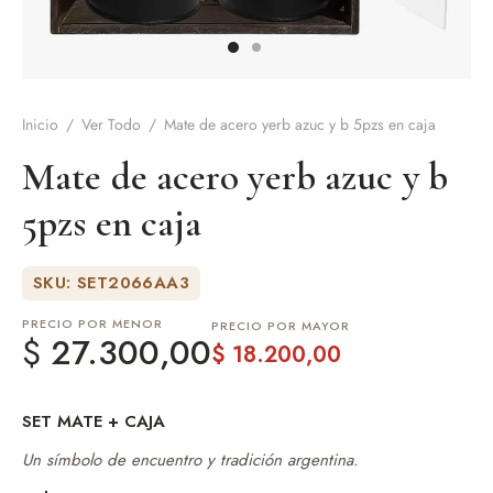
de Asado y vino
eteras y accesorios
Inicio
/
Ver Todo
/
Mate de acero yerb azuc y b 5pzs en caja
Mate de acero yerb azuc y b
5pzs en caja
SKU: SET2066AA3
PRECIO POR MENOR
PRECIO POR MAYOR
$
27.300,00
$
18.200,00
SET MATE + CAJA
Un símbolo de encuentro y tradición argentina.