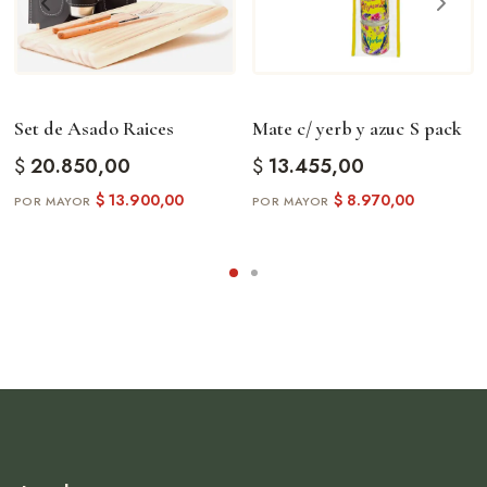
Set de Asado Raices
Mate c/ yerb y azuc S pack
$
20.850,00
$
13.455,00
$
13.900,00
$
8.970,00