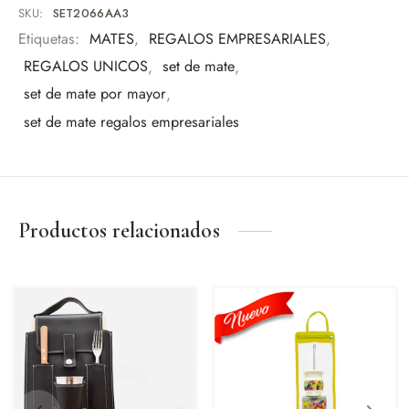
SKU:
SET2066AA3
Un detalle permanente, resistente al desgaste y al paso del
Etiquetas:
MATES
,
REGALOS EMPRESARIALES
,
tiempo.
REGALOS UNICOS
,
set de mate
,
Ideal para:
set de mate por mayor
,
Regalo empresarial
set de mate regalos empresariales
Uso personal
Eventos especiales
Amantes del mate
Productos relacionados
Una pieza pensada para quienes valoran los detalles y la
tradición.