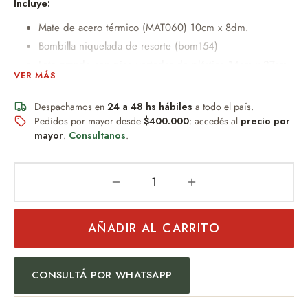
Incluye:
Mate de acero térmico (MAT060) 10cm x 8dm.
Bombilla niquelada de resorte (bom154)
Lata grande con pico vertedor de plástico 14cm x 27cm
VER MÁS
x 8dm.
Lata mediana con pico vertedor de plástico de 10cm x
Despachamos en
24 a 48 hs hábiles
a todo el país.
8dm.
Pedidos por mayor desde
$400.000
: accedés al
precio por
Caja de fibro plus,mide 24cm x 26cm x 10,5cm.
mayor
.
Consultanos
.
PESO: 1,300KG
Un obsequio distinguido que combina diseño, practicidad y
buen gusto.
AÑADIR AL CARRITO
Posibilidad de personalización con DTFUV.
CONSULTÁ POR WHATSAPP
Posibilidad de personalización con grabado Laser.