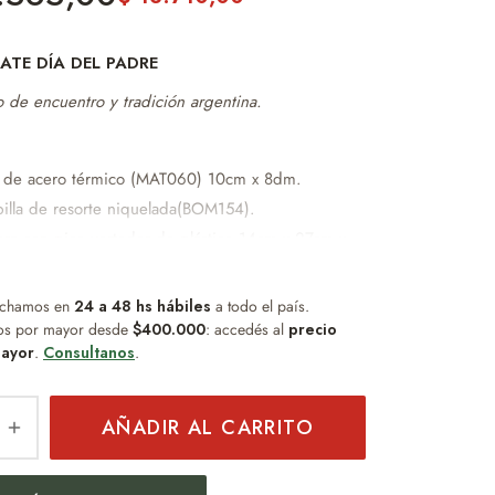
ATE DÍA DEL PADRE
 de encuentro y tradición argentina.
 de acero térmico (MAT060) 10cm x 8dm.
illa de resorte niquelada(BOM154).
era con pico vertedor de plástico 14cm x 27cm x
.
arera con pico vertedor de plástico de 10cm x
chamos en
24 a 48 hs hábiles
a todo el país.
os por mayor desde
$400.000
: accedés al
precio
 set de latas 20cm x 17cm x 10cm
ayor
.
Consultanos
.
 con ventana negra premium 16cm x 9cm. 5cm x
m
AÑADIR AL CARRITO