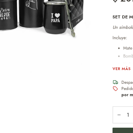
SET DE M
Un símbolo
Incluye:
Mate
Bomb
Yerb
VER MÁS
8dm
Azuc
Despa
8dm
Pedid
Caja
por m
Caja
9.5c