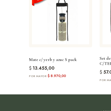
Set de
Mate c/ yerb y azuc S pack
C/TE
$
13.455,00
$
57.
$
8.970,00