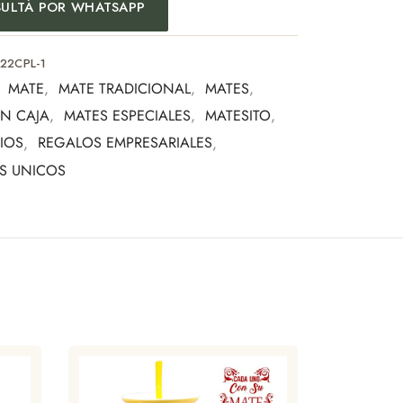
ad de personalización con grabado Laser.
ULTÁ POR WHATSAPP
o distinguido que combina diseño, practicidad y
o.
22CPL-1
:
MATE
,
MATE TRADICIONAL
,
MATES
,
a:
EN CAJA
,
MATES ESPECIALES
,
MATESITO
,
empresarial
IOS
,
REGALOS EMPRESARIALES
,
L PADRE
 especiales
S UNICOS
s del mate
pensada para quienes valoran los detalles y la