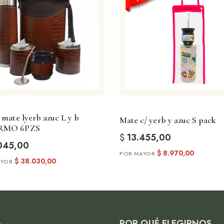
 mate lyerb azuc L y b
Mate c/ yerb y azuc S pack
RMO 6PZS
$
13.455,00
045,00
$
8.970,00
$
38.030,00
POR QUÉ ELEGIRNOS