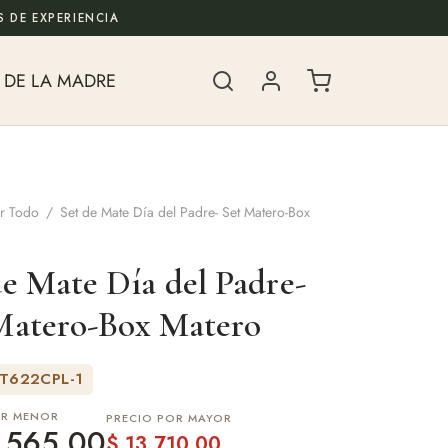
 DE EXPERIENCIA
 DE LA MADRE
r Todo
/
Set de Mate Día del Padre- Set Matero-Box
de Mate Día del Padre-
Matero-Box Matero
ET622CPL-1
OR MENOR
PRECIO POR MAYOR
.565,00
$
13.710,00