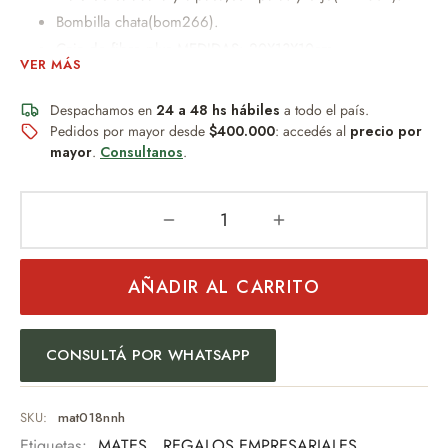
Bombilla chata(bom266).
Caja de fibro plus MEDIDAS: 20X13X10cm
VER MÁS
PESO: 500GRS
Despachamos en
24 a 48 hs hábiles
a todo el país.
Pedidos por mayor desde
$400.000
: accedés al
precio por
Un obsequio distinguido que combina diseño, practicidad y
mayor
.
Consultanos
.
buen gusto.
Un detalle permanente, resistente al desgaste y al paso del
AÑADIR AL CARRITO
tiempo.
Ideal para:
CONSULTÁ POR WHATSAPP
Regalo empresarial
Uso personal
Eventos especiales
SKU:
mat018nnh
Amantes del mate
Etiquetas:
MATES
,
REGALOS EMPRESARIALES
,