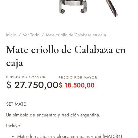
de Asado y vino
eteras y accesorios
Inicio
/
Ver Todo
/
Mate criollo de Calabaza en caja
Mate criollo de Calabaza en
caja
PRECIO POR MENOR
PRECIO POR MAYOR
$
27.750,00
$
18.500,00
SET MATE
Un símbolo de encuentro y tradición argentina.
Incluye:
Mate de calabaza y alpaca,con patas y dije(MAT084).