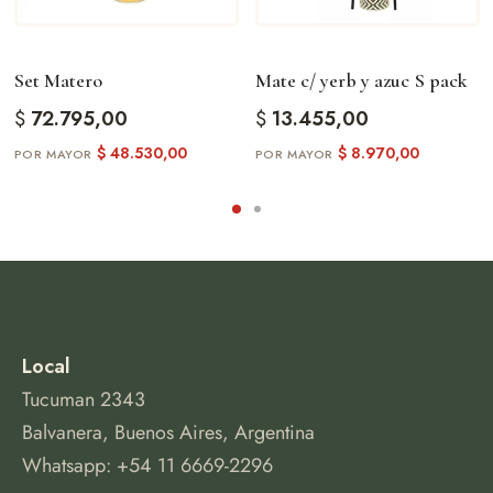
Set Matero
Mate c/ yerb y azuc S pack
$
72.795,00
$
13.455,00
$
48.530,00
$
8.970,00
Local
Tucuman 2343
Balvanera, Buenos Aires, Argentina
Whatsapp: +54 11 6669-2296