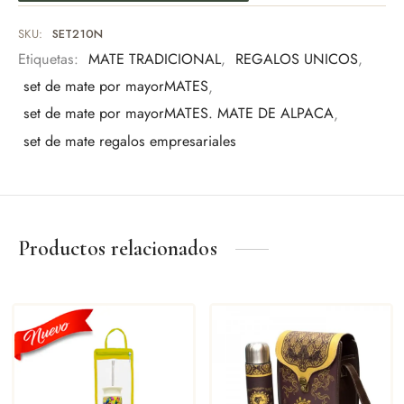
Uso personal
SKU:
SET210N
Eventos especiales
Etiquetas:
MATE TRADICIONAL
,
REGALOS UNICOS
,
Amantes del mate
set de mate por mayorMATES
,
Una pieza pensada para quienes valoran los detalles y
set de mate por mayorMATES. MATE DE ALPACA
,
la tradición
set de mate regalos empresariales
Productos relacionados