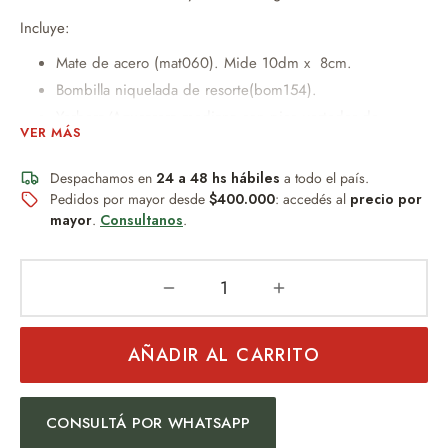
Incluye:
Mate de acero (mat060). Mide 10dm x 8cm.
Bombilla niquelada de resorte(bom154).
Yerbera/Azucarera mediana con pico vertedor de
VER MÁS
prástico de 10cm x 8dm.
Yerbera/Azucarera grande con pico vertedor de plástico
Despachamos en
24 a 48 hs hábiles
a todo el país.
14cm x 27cm x 8dm
Pedidos por mayor desde
$400.000
: accedés al
precio por
Bolso canasto matero , Mide 22cm x 11cm de base x
mayor
.
Consultanos
.
41cm de alto.
Peso:600gr
Un obsequio distinguido que combina diseño, practicidad y
AÑADIR AL CARRITO
buen gusto.
Ideal para:
CONSULTÁ POR WHATSAPP
Regalo empresarial