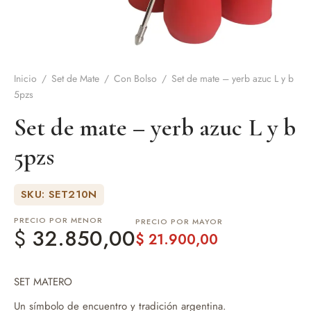
de Asado y vino
eteras y accesorios
Inicio
/
Set de Mate
/
Con Bolso
/
Set de mate – yerb azuc L y b
5pzs
Set de mate – yerb azuc L y b
5pzs
SKU: SET210N
PRECIO POR MENOR
PRECIO POR MAYOR
$
32.850,00
$
21.900,00
SET MATERO
Un símbolo de encuentro y tradición argentina.