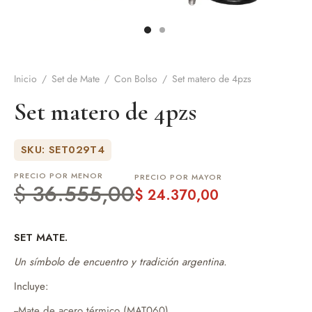
de Asado y vino
eteras y accesorios
Inicio
/
Set de Mate
/
Con Bolso
/
Set matero de 4pzs
Set matero de 4pzs
SKU: SET029T4
PRECIO POR MENOR
PRECIO POR MAYOR
$
36.555,00
$
24.370,00
SET MATE.
Un símbolo de encuentro y tradición argentina.
Incluye:
--Mate de acero térmico (MAT060)