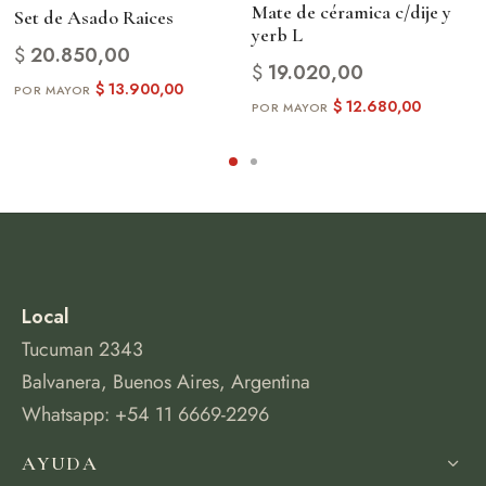
Mate de céramica c/dije y
Su estilo funcional y llamativo lo convierte en el
Set de Asado Raices
yerb L
compañero perfecto para salidas, viajes o reuniones al
$
20.850,00
aire libre.
$
19.020,00
$
13.900,00
Material resistente
$
12.680,00
PESA:600GR
Ideal para:
Regalo empresarial
Uso personal
Eventos especiales
Amantes del mate
Local
Una pieza pensada para quienes valoran los detalles y la
Tucuman 2343
tradición.
Balvanera, Buenos Aires, Argentina
Whatsapp: +54 11 6669-2296
AYUDA