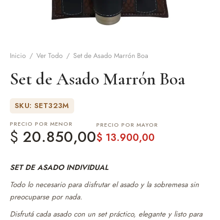
de Asado y vino
eteras y accesorios
Inicio
/
Ver Todo
/
Set de Asado Marrón Boa
Set de Asado Marrón Boa
SKU: SET323M
PRECIO POR MENOR
PRECIO POR MAYOR
$
20.850,00
$
13.900,00
SET DE ASADO INDIVIDUAL
Todo lo necesario para disfrutar el asado y la sobremesa sin
preocuparse por nada.
Disfrutá cada asado con un set práctico, elegante y listo para