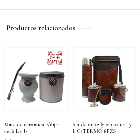
Eventos corporativos.
Un obsequio útil, distinguido y con identidad argentina..
Productos relacionados
Mate de céramica c/dije
Set de mate lyerb azuc L y
yerb L y b
b C/TERMO 6PZS