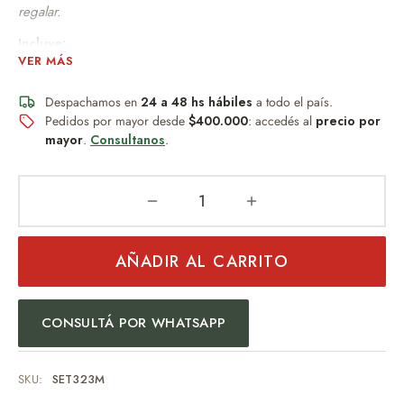
regalar.
Incluye:
VER MÁS
Estuche de cuerina reforzada con manija, resistente y
fácil de transportar.
Despachamos en
24 a 48 hs hábiles
a todo el país.
Plato rectangular de pino de 28 cm x 18,5 cm x 1,5cm.
Pedidos por mayor desde
$400.000
: accedés al
precio por
mayor
.
Consultanos
.
Vaso de acero inoxidable de 250 ml.
Par de cubiertos Tramontina originales con mango de
madera.
Un detalle permanente, resistente al desgaste y al paso del
AÑADIR AL CARRITO
tiempo.
Ideal para:
CONSULTÁ POR WHATSAPP
Regalos empresariales.
Día del Padre.
SKU:
SET323M
Cumpleaños.