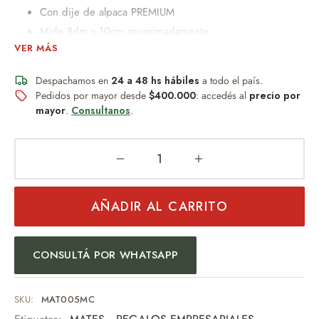
Con dije de alpaca PREMIUM
Mide 8dm x 10cm aproximadamente
VER MÁS
PESO: 150-200gr
Caja con ventana especial Argentina 16cm x 10cm x
Despachamos en
24 a 48 hs hábiles
a todo el país.
10cm. (ventana)12cm x 6cm.
Pedidos por mayor desde
$400.000
: accedés al
precio por
mayor
.
Consultanos
.
Un obsequio distinguido que combina diseño, practicidad y
buen gusto.
Un detalle permanente, resistente al desgaste y al paso del
tiempo.
AÑADIR AL CARRITO
Ideal para:
Regalo empresarial
Uso personal
CONSULTÁ POR WHATSAPP
Eventos especiales
Amantes del mate
SKU:
MAT005MC
Una pieza pensada para quienes valoran los detalles y la