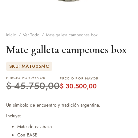
de Asado y vino
eteras y accesorios
Inicio
/
Ver Todo
/
Mate galleta campeones box
Mate galleta campeones box
SKU: MAT005MC
PRECIO POR MENOR
PRECIO POR MAYOR
$
45.750,00
$
30.500,00
Un símbolo de encuentro y tradición argentina.
Incluye:
Mate de calabaza
Con BASE