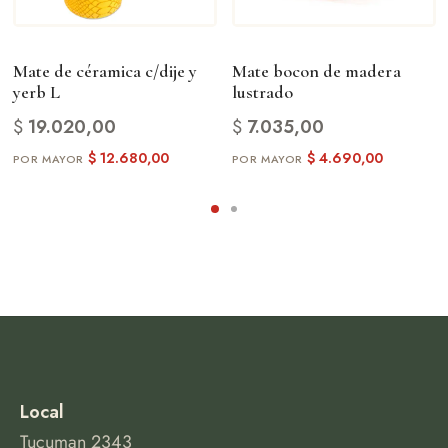
Mate de céramica c/dije y
Mate bocon de madera
yerb L
lustrado
$
19.020,00
$
7.035,00
$
12.680,00
$
4.690,00
Local
Tucuman 2343