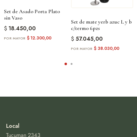
Set de Asado Porta Plato
sin Vaso
Set de mate yerb azuc L y b
$
18.450,00
c/termo 6pzs
$
12.300,00
$
57.045,00
$
38.030,00
Local
Tucuman 2343