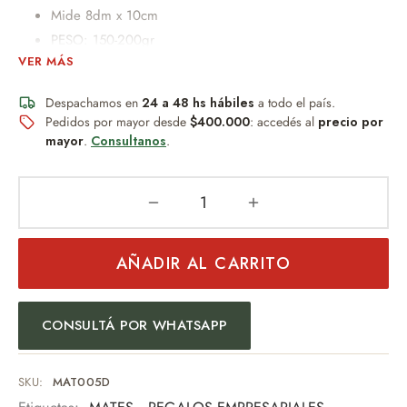
Mide 8dm x 10cm
PESO: 150-200gr
VER MÁS
Caja con ventana especial Argentina 16cm x 10cm x
10cm. (ventana)12cm x 6cm.
Despachamos en
24 a 48 hs hábiles
a todo el país.
Pedidos por mayor desde
$400.000
: accedés al
precio por
Un obsequio distinguido que combina diseño, practicidad y
mayor
.
Consultanos
.
buen gusto.
Un detalle permanente, resistente al desgaste y al paso del
tiempo.
Ideal para:
AÑADIR AL CARRITO
Regalo empresarial
Uso personal
Eventos especiales
CONSULTÁ POR WHATSAPP
Amantes del mate
Una pieza pensada para quienes valoran los detalles y la
SKU:
MAT005D
tradición