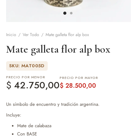
de Asado y vino
eteras y accesorios
Inicio
/
Ver Todo
/
Mate galleta flor alp box
Mate galleta flor alp box
SKU: MAT005D
PRECIO POR MENOR
PRECIO POR MAYOR
$
42.750,00
$
28.500,00
Un símbolo de encuentro y tradición argentina.
Incluye:
Mate de calabaza
Con BASE