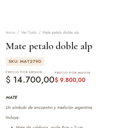
de Asado y vino
eteras y accesorios
Inicio
/
Ver Todo
/
Mate petalo doble alp
Mate petalo doble alp
SKU: MAT279D
PRECIO POR MENOR
PRECIO POR MAYOR
$
14.700,00
$
9.800,00
MATE
Un símbolo de encuentro y tradición argentina.
Incluye:
Mate de calabaza, mide 8cm x 5 cm.