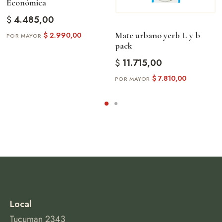
Económica
$
4.485,00
Mate urbano yerb L y b
$
2.990,00
pack
$
11.715,00
$
7.810,00
Local
Tucuman 2343