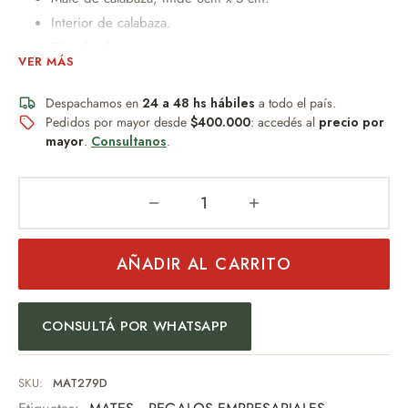
Interior de calabaza.
Dije de alpaca.
VER MÁS
Virola de alpaca.
Despachamos en
24 a 48 hs hábiles
a todo el país.
PESO 150GR
Pedidos por mayor desde
$400.000
: accedés al
precio por
mayor
.
Consultanos
.
Un obsequio distinguido que combina diseño, practicidad y
buen gusto.
Una pieza pensada para quienes valoran los detalles y la
tradición.
AÑADIR AL CARRITO
CONSULTÁ POR WHATSAPP
SKU:
MAT279D