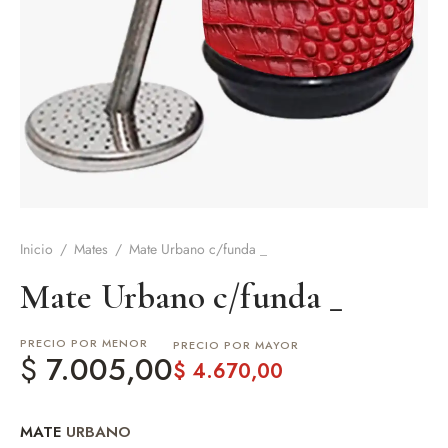
de Asado y vino
eteras y accesorios
Inicio
/
Mates
/
Mate Urbano c/funda _
Mate Urbano c/funda _
PRECIO POR MENOR
PRECIO POR MAYOR
$
7.005,00
$
4.670,00
MATE
URBANO