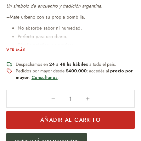
Un símbolo de encuentro y tradición argentina.
–Mate urbano con su propia bombilla.
No absorbe sabor ni humedad.
Perfecto para uso diario.
Diseño práctico y novedoso.
VER MÁS
Ideal para quienes buscan funcionalidad sin
mantenimiento.
Despachamos en
24 a 48 hs hábiles
a todo el país.
Se puede sumar una funda.
Pedidos por mayor desde
$400.000
: accedés al
precio por
mayor
.
Consultanos
.
Mide 9cm x 8 cm
Bombilla plato, sirve para sacar la yerba del mate.
PESA:150GR
AÑADIR AL CARRITO
Un obsequio distinguido que combina diseño, practicidad y
buen gusto.