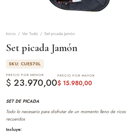
de Asado y vino
eteras y accesorios
Inicio
/
Ver Todo
/
Set picada Jamón
Set picada Jamón
SKU: CUE570L
PRECIO POR MENOR
PRECIO POR MAYOR
$
23.970,00
$
15.980,00
SET DE PICADA
Todo lo necesario para disfrutar de un momento lleno de ricos
recuerdos
Incluye: