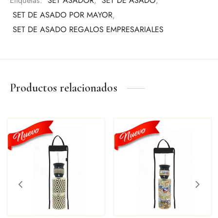
Etiquetas:
SET ASADOR
,
SET DE ASADO
,
Eventos corporativos.
SET DE ASADO POR MAYOR
,
Un obsequio útil, distinguido y con identidad argentina..
SET DE ASADO REGALOS EMPRESARIALES
Productos relacionados