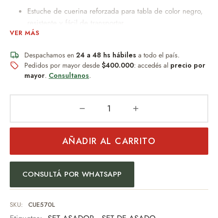
Estuche de cuerina reforzada para tabla de color negro,
resistente y fácil de transportar.
VER MÁS
Plato de madera de pino 43cm x 20cm.
Cuchilla de acero inoxidable.
Despachamos en
24 a 48 hs hábiles
a todo el país.
Cuatro copetines de punta de acero.
Pedidos por mayor desde
$400.000
: accedés al
precio por
mayor
.
Consultanos
.
PESO: 450GRS
Personalización opcional con grabado láser.
Un detalle permanente, resistente al desgaste y al paso del
tiempo.
AÑADIR AL CARRITO
Ideal para:
Regalos empresariales.
CONSULTÁ POR WHATSAPP
Día del Padre.
Cumpleaños.
SKU:
CUE570L