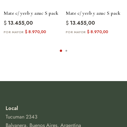
Mate c/ yerb y azuc S pack
Mate c/ yerb y azuc S pack
$
13.455,00
$
13.455,00
$
8.970,00
$
8.970,00
Local
Tucuman 2343
Balvanera, Buenos Aires, Argentina