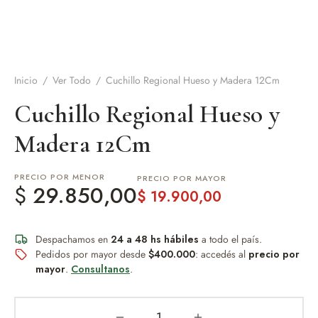
de Asado y vino
eteras y accesorios
Inicio
/
Ver Todo
/
Cuchillo Regional Hueso y Madera 12Cm
Cuchillo Regional Hueso y
Madera 12Cm
PRECIO POR MENOR
PRECIO POR MAYOR
$
29.850,00
$
19.900,00
Despachamos en
24 a 48 hs hábiles
a todo el país.
Pedidos por mayor desde
$400.000
: accedés al
precio por
mayor
.
Consultanos
.