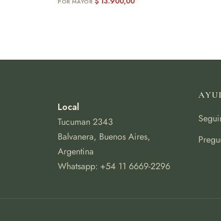
$
13.900,00
AYU
Local
Segui
Tucuman 2343
Balvanera, Buenos Aires,
Pregu
Argentina
Whatsapp: +54 11 6669-2296