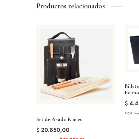
Productos relacionados
Billet
Econó
$
4.4
Set de Asado Raices
$
20.850,00