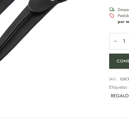
Despa
Pedid
por m
CONS
SKU:
CUC1
Etiquetas
REGALO