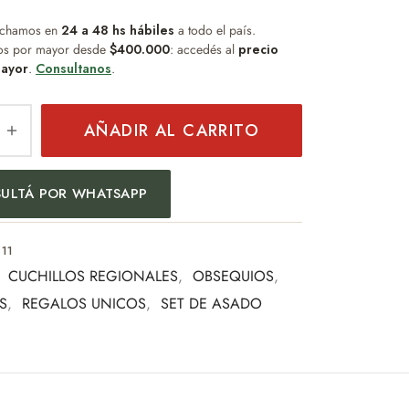
chamos en
24 a 48 hs hábiles
a todo el país.
os por mayor desde
$400.000
: accedés al
precio
ayor
.
Consultanos
.
AÑADIR AL CARRITO
ULTÁ POR WHATSAPP
11
:
CUCHILLOS REGIONALES
,
OBSEQUIOS
,
S
,
REGALOS UNICOS
,
SET DE ASADO