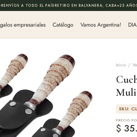
OR
ENVÍOS A TODO EL PAÍS
RETIRO EN BALVANERA, CABA
+25 AÑOS
galos empresariales
Catálogo
Vamos Argentina!
DIA
Inicio
/
Ve
Cuch
Muli
SKU: C
PRECIO P
$
35