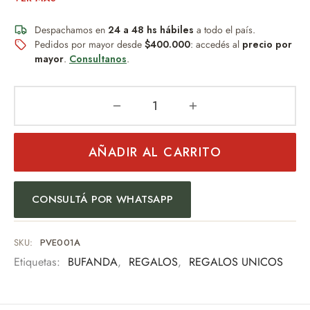
Confeccionada en tela suave y cálida, brinda una sensación
cómoda.
Despachamos en
24 a 48 hs hábiles
a todo el país.
Podés usarla de múltiples formas: suelta, tipo manta o
Pedidos por mayor desde
$400.000
: accedés al
precio por
mayor
.
Consultanos
.
bien envolvente para mayor abrigo.
Medidas: 180 x 60 cm
Textura suave y abrigada
Diseño cuadrillé
Con flecos en los extremos
AÑADIR AL CARRITO
Ideal para invierno y media estación
Un básico infaltable que combina estilo y confort.
CONSULTÁ POR WHATSAPP
SKU:
PVE001A
Etiquetas:
BUFANDA
,
REGALOS
,
REGALOS UNICOS