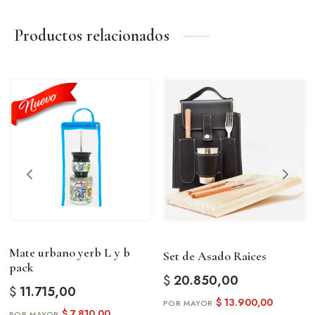
Productos relacionados
Mate urbano yerb L y b
Set de Asado Raices
pack
$
20.850,00
$
11.715,00
$
13.900,00
$
7.810,00