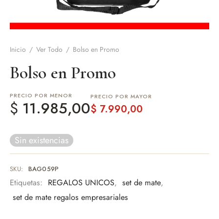
de Asado y vino
eteras y accesorios
Inicio
/
Ver Todo
/
Bolso en Promo
Bolso en Promo
PRECIO POR MENOR
PRECIO POR MAYOR
$
11.985,00
$
7.990,00
Sin existencias
SKU:
BAG059P
Etiquetas:
REGALOS UNICOS
,
set de mate
,
set de mate regalos empresariales