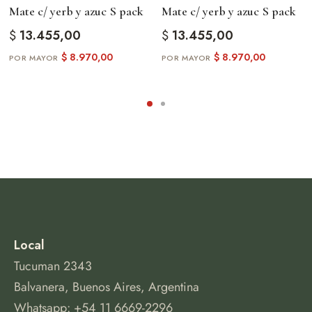
Mate c/ yerb y azuc S pack
Mate c/ yerb y azuc S pack
$
13.455,00
$
13.455,00
$
8.970,00
$
8.970,00
Local
Tucuman 2343
Balvanera, Buenos Aires, Argentina
Whatsapp: +54 11 6669-2296