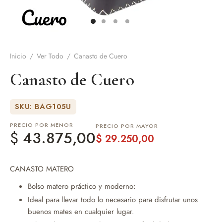
de Asado y vino
eteras y accesorios
Inicio
/
Ver Todo
/
Canasto de Cuero
Canasto de Cuero
SKU: BAG105U
PRECIO POR MENOR
PRECIO POR MAYOR
$
43.875,00
$
29.250,00
CANASTO MATERO
Bolso matero práctico y moderno:
Ideal para llevar todo lo necesario para disfrutar unos
buenos mates en cualquier lugar.