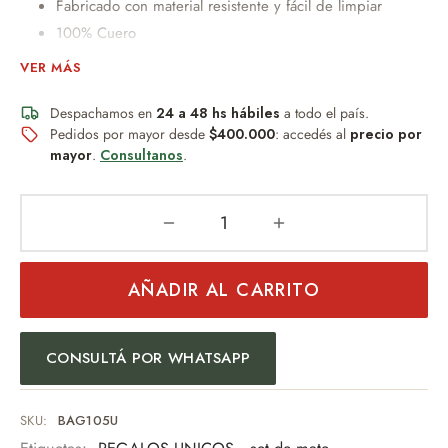
Fabricado con material resistente y fácil de limpiar
100% Cuero
Su diseño compacto permite transportar termo, mate y
VER MÁS
accesorios de forma cómoda y segura.
Incluye manijas superiores reforzadas .
Despachamos en
24 a 48 hs hábiles
a todo el país.
Pedidos por mayor desde
$400.000
: accedés al
precio por
Su estilo funcional y llamativo lo convierte en el
mayor
.
Consultanos
.
compañero perfecto para salidas, viajes o reuniones al
aire libre.
Material resistente.
MEDIDAS: 24cm x 20cm x 35cm
PESO: 300grs
AÑADIR AL CARRITO
CONSULTÁ POR WHATSAPP
SKU:
BAG105U