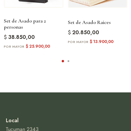
Set de Asado para 2
Set de Asado Raices
personas
$
20.850,00
$
38.850,00
$
13.900,00
$
25.900,00
Local
Tucuman 2343