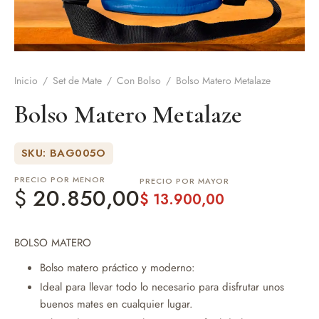
de Asado y vino
eteras y accesorios
Inicio
/
Set de Mate
/
Con Bolso
/
Bolso Matero Metalaze
Bolso Matero Metalaze
SKU: BAG005O
PRECIO POR MENOR
PRECIO POR MAYOR
$
20.850,00
$
13.900,00
BOLSO MATERO
Bolso matero práctico y moderno:
Ideal para llevar todo lo necesario para disfrutar unos
buenos mates en cualquier lugar.