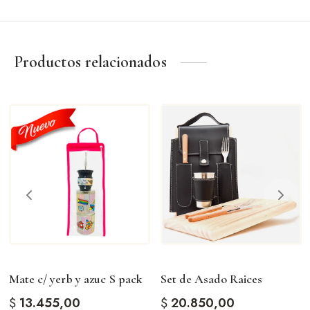
Uso personal
Eventos especiales
Amantes del mate
Productos relacionados
Una pieza pensada para quienes valoran los detalles y la
tradición.
Mate c/ yerb y azuc S pack
Set de Asado Raices
$
13.455,00
$
20.850,00