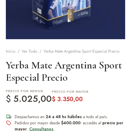
de Asado y vino
eteras y accesorios
Inicio
/
Ver Todo
/
Yerba Mate Argentina Sport Especial Precio
Yerba Mate Argentina Sport
Especial Precio
PRECIO POR MENOR
PRECIO POR MAYOR
$
5.025,00
$
3.350,00
Despachamos en
24 a 48 hs hábiles
a todo el país.
Pedidos por mayor desde
$400.000
: accedés al
precio por
mayor
.
Consultanos
.