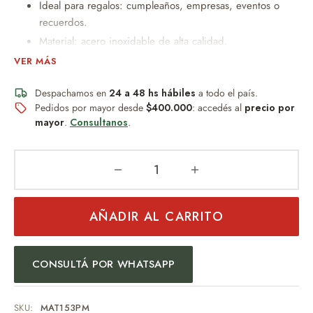
Ideal para regalos: cumpleaños, empresas, eventos o
recuerdos.
Material: acero inoxidable de alta calidad.
Conserva temperatura por más tiempo.
VER MÁS
De 8 cm x 23cm
Despachamos en
24 a 48 hs hábiles
a todo el país.
Disponible en varios colores.
Pedidos por mayor desde
$400.000
: accedés al
precio por
Capacidad de 900ml
mayor
.
Consultanos
.
Consultanos para hacer el tuyo.
AÑADIR AL CARRITO
CONSULTÁ POR WHATSAPP
SKU:
MAT153PM