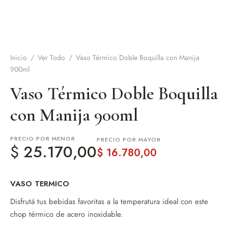
de Asado y vino
eteras y accesorios
Inicio
/
Ver Todo
/
Vaso Térmico Doble Boquilla con Manija
900ml
Vaso Térmico Doble Boquilla
con Manija 900ml
PRECIO POR MENOR
PRECIO POR MAYOR
$
25.170,00
$
16.780,00
VASO TERMICO
Disfrutá tus bebidas favoritas a la temperatura ideal con este
chop térmico de acero inoxidable.