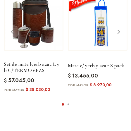
Set de mate lyerb azuc L y
Mate c/ yerb y azuc S pack
b C/TERMO 6PZS
$
13.455,00
$
57.045,00
$
8.970,00
$
38.030,00