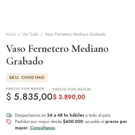
de Asado y vino
eteras y accesorios
Inicio
/
Ver Todo
/
Vaso Fernetero Mediano Grabado
Vaso Fernetero Mediano
Grabado
SKU: CH001MG
PRECIO POR MENOR
PRECIO POR MAYOR
$
5.835,00
$
3.890,00
Despachamos en
24 a 48 hs hábiles
a todo el país.
Pedidos por mayor desde
$400.000
: accedés al
precio por
mayor
.
Consultanos
.