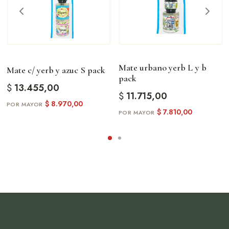
Mate urbano yerb L y b
Mate c/ yerb y azuc S pack
pack
$
13.455,00
$
11.715,00
$
8.970,00
$
7.810,00