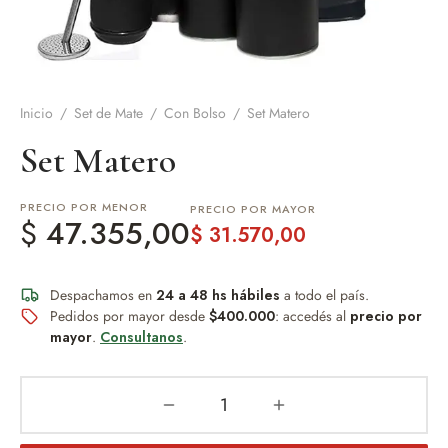
de Asado y vino
eteras y accesorios
Inicio
/
Set de Mate
/
Con Bolso
/
Set Matero
Set Matero
PRECIO POR MENOR
PRECIO POR MAYOR
$
47.355,00
$
31.570,00
Despachamos en
24 a 48 hs hábiles
a todo el país.
Pedidos por mayor desde
$400.000
: accedés al
precio por
mayor
.
Consultanos
.