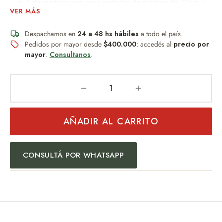
Lata mediana con pico vertedor de prástico de 10cm x
VER MÁS
8dm con funda.
Bolsa transportadora de plástico 17cm x 32cm.
Despachamos en
24 a 48 hs hábiles
a todo el país.
Pedidos por mayor desde
$400.000
: accedés al
precio por
Un obsequio distinguido que combina diseño, practicidad y
mayor
.
Consultanos
.
buen gusto.
Ideal para:
Regalo empresarial
Uso personal
AÑADIR AL CARRITO
Eventos especiales
Amantes del mate
CONSULTÁ POR WHATSAPP
Una pieza pensada para quienes valoran los detalles y la
tradición.