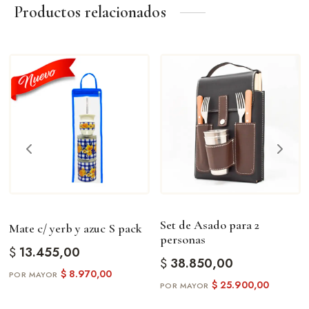
Productos relacionados
Set de Asado para 2
Mate c/ yerb y azuc S pack
personas
$
13.455,00
$
38.850,00
$
8.970,00
$
25.900,00