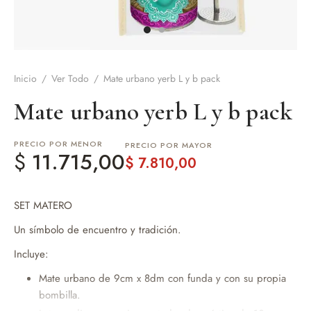
de Asado y vino
eteras y accesorios
Inicio
/
Ver Todo
/
Mate urbano yerb L y b pack
Mate urbano yerb L y b pack
PRECIO POR MENOR
PRECIO POR MAYOR
$
11.715,00
$
7.810,00
SET MATERO
Un símbolo de encuentro y tradición.
Incluye:
Mate urbano de 9cm x 8dm con funda y con su propia
bombilla.