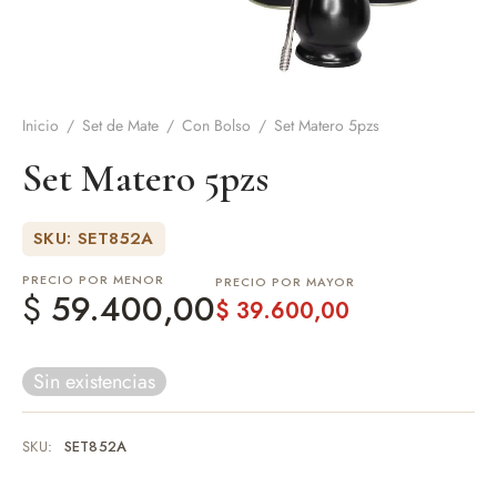
de Asado y vino
eteras y accesorios
Inicio
/
Set de Mate
/
Con Bolso
/
Set Matero 5pzs
Set Matero 5pzs
SKU: SET852A
PRECIO POR MENOR
PRECIO POR MAYOR
$
59.400,00
$
39.600,00
Sin existencias
SKU:
SET852A