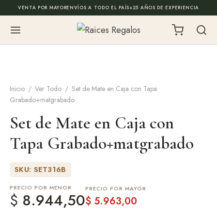
VENTA POR MAYOR
ENVÍOS A TODO EL PAÍS
+25 AÑOS DE EXPERIENCIA
Back
Back
ODUCTOS
ALOS EMPRESARIALES
Inicio
/
Ver Todo
/
Set de Mate en Caja con Tapa
Grabado+matgrabado
de Mate
todo
Set de Mate en Caja con
es
onalizados
Tapa Grabado+matgrabado
illas
 de escritorio y cajas
SKU: SET316B
illos
los de fin de año
PRECIO POR MENOR
PRECIO POR MAYOR
$
8.944,50
$
5.963,00
os y Mochilas