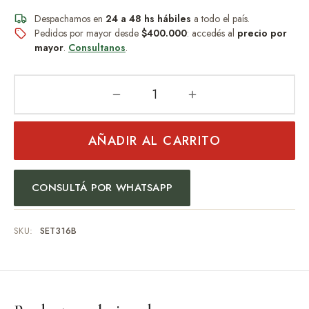
Despachamos en
24 a 48 hs hábiles
a todo el país.
de Asado y vino
Pedidos por mayor desde
$400.000
: accedés al
precio por
mayor
.
Consultanos
.
eteras y accesorios
AÑADIR AL CARRITO
CONSULTÁ POR WHATSAPP
SKU:
SET316B