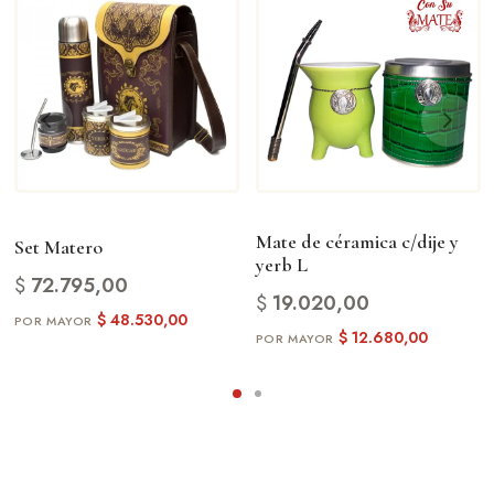
Mate de céramica c/dije y
Set Matero
yerb L
$
72.795,00
$
19.020,00
$
48.530,00
$
12.680,00