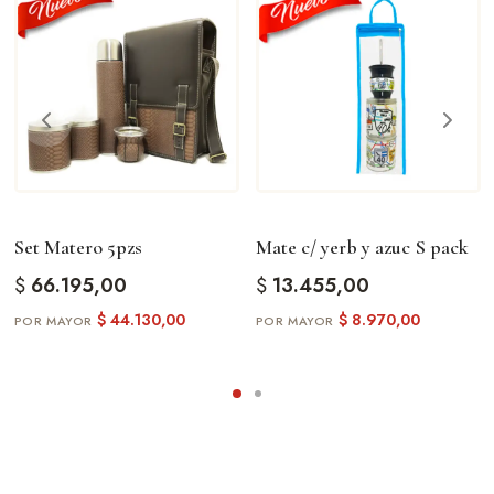
Set Matero 5pzs
Mate c/ yerb y azuc S pack
$
66.195,00
$
13.455,00
$
44.130,00
$
8.970,00