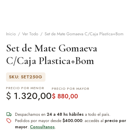
de Asado y vino
eteras y accesorios
Inicio
/
Ver Todo
/
Set de Mate Gomaeva C/Caja Plastica+Bom
Set de Mate Gomaeva
C/Caja Plastica+Bom
SKU: SET250G
PRECIO POR MENOR
PRECIO POR MAYOR
$
1.320,00
$
880,00
Despachamos en
24 a 48 hs hábiles
a todo el país.
Pedidos por mayor desde
$400.000
: accedés al
precio por
mayor
.
Consultanos
.