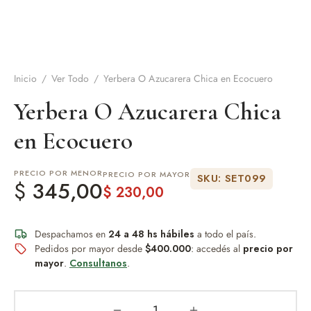
de Asado y vino
eteras y accesorios
Inicio
/
Ver Todo
/
Yerbera O Azucarera Chica en Ecocuero
Yerbera O Azucarera Chica
en Ecocuero
PRECIO POR MENOR
PRECIO POR MAYOR
SKU: SET099
$
345,00
$
230,00
Despachamos en
24 a 48 hs hábiles
a todo el país.
Pedidos por mayor desde
$400.000
: accedés al
precio por
mayor
.
Consultanos
.