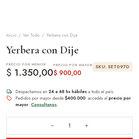
de Asado y vino
eteras y accesorios
Inicio
/
Ver Todo
/
Yerbera con Dije
Yerbera con Dije
PRECIO POR MENOR
PRECIO POR MAYOR
SKU: SET097D
$
1.350,00
$
900,00
Despachamos en
24 a 48 hs hábiles
a todo el país.
Pedidos por mayor desde
$400.000
: accedés al
precio por
mayor
.
Consultanos
.