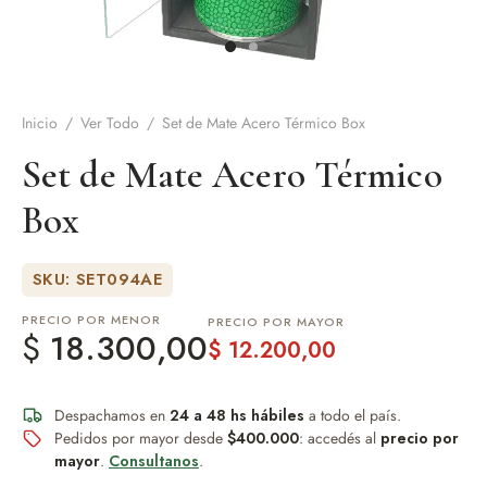
de Asado y vino
eteras y accesorios
Inicio
/
Ver Todo
/
Set de Mate Acero Térmico Box
Set de Mate Acero Térmico
Box
SKU: SET094AE
PRECIO POR MENOR
PRECIO POR MAYOR
$
18.300,00
$
12.200,00
Despachamos en
24 a 48 hs hábiles
a todo el país.
Pedidos por mayor desde
$400.000
: accedés al
precio por
mayor
.
Consultanos
.