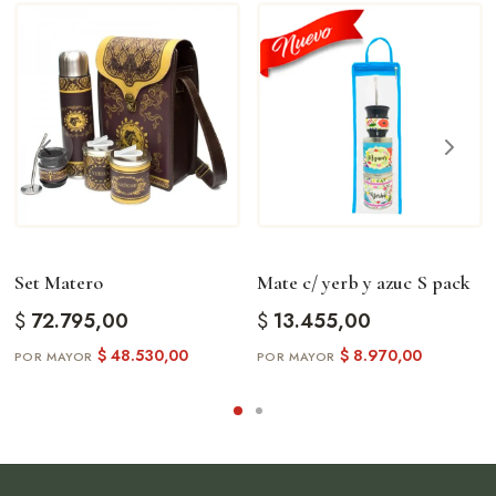
Set Matero
Mate c/ yerb y azuc S pack
$
72.795,00
$
13.455,00
$
48.530,00
$
8.970,00