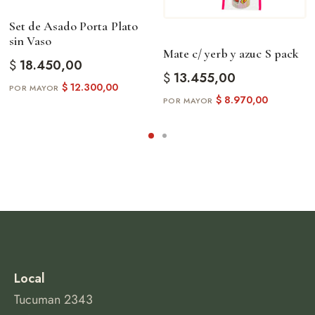
Set de Asado Porta Plato
sin Vaso
Mate c/ yerb y azuc S pack
$
18.450,00
$
13.455,00
$
12.300,00
$
8.970,00
Local
Tucuman 2343