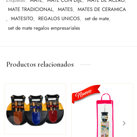
Etiquetas:
MATE
,
MATE CON DIJE
,
MATE DE ACERO
,
Eventos especiales
MATE TRADICIONAL
,
MATES
,
MATES DE CERAMICA
Amantes del mate
,
MATESITO
,
REGALOS UNICOS
,
set de mate
,
Una pieza pensada para quienes valoran los detalles y la
set de mate regalos empresariales
tradición.
Productos relacionados