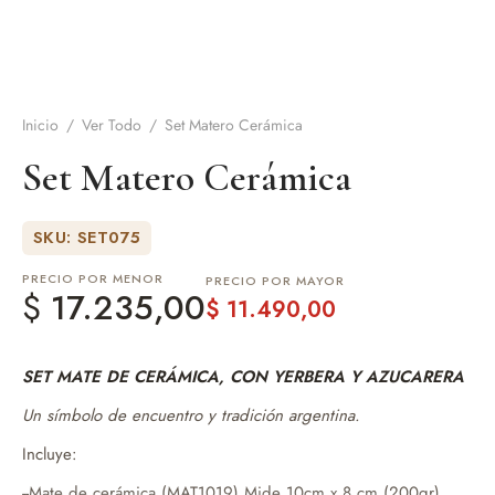
de Asado y vino
eteras y accesorios
Inicio
/
Ver Todo
/
Set Matero Cerámica
Set Matero Cerámica
SKU: SET075
PRECIO POR MENOR
PRECIO POR MAYOR
$
17.235,00
$
11.490,00
SET MATE DE CERÁMICA, CON YERBERA Y AZUCARERA
Un símbolo de encuentro y tradición argentina.
Incluye:
--Mate de cerámica.(MAT1019) Mide 10cm x 8 cm.(200gr)