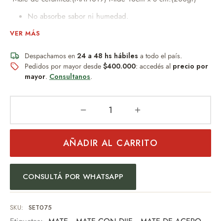
No absorbe sabor ni humedad.
Perfecto para uso diario.
VER MÁS
Diseño práctico y novedoso.
Despachamos en
Ideal para quienes buscan funcionalidad sin
24 a 48 hs hábiles
a todo el país.
Pedidos por mayor desde
$400.000
: accedés al
precio por
mantenimiento.
mayor
.
Consultanos
.
--Lata mediana con pico vertedor de plástico de 10cm x 8 cm.
--Lata grande con pico vertedor de plástico 14cm x 27cm x 8
cm.
--Bombilla niquelada de resorte.
AÑADIR AL CARRITO
Un obsequio distinguido que combina diseño, practicidad y
buen gusto.
CONSULTÁ POR WHATSAPP
Ideal para:
Regalo empresarial
SKU:
SET075
Uso personal